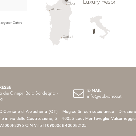
Luxury Resort
Olbia
Alghero
ezogener Daten
Cagliari
RESSE
E-MAIL
a dei Ginepri Baja Sardegna -
info@eabianca.it
ia
C Comune di Arzachena (OT) - Magica Srl con socio unico - Direzio
ale in via della Costituzione, 3 - 40053 Loc. Monteveglio-Valsamogg
A1000F2295 CIN Ville IT090006B4000E2125