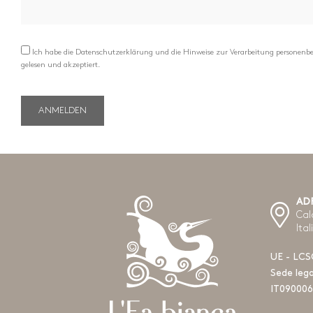
Ich habe die Datenschutzerklärung und die Hinweise zur Verarbeitung personenb
gelesen und akzeptiert.
AD
Cal
Ital
UE - LCS
Sede leg
IT090006