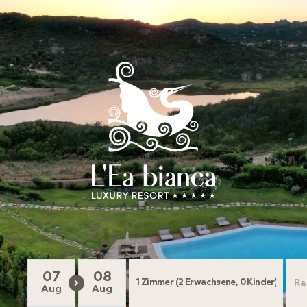
07
08
Aug
Aug