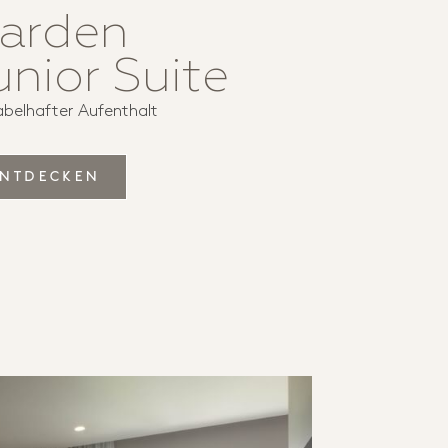
arden
unior Suite
abelhafter Aufenthalt
ENTDECKEN