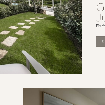
G
J
Ein f