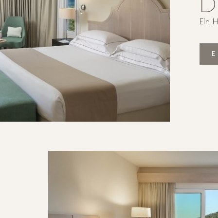
D
Ein H