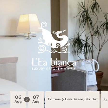
06
07
Aug
Aug